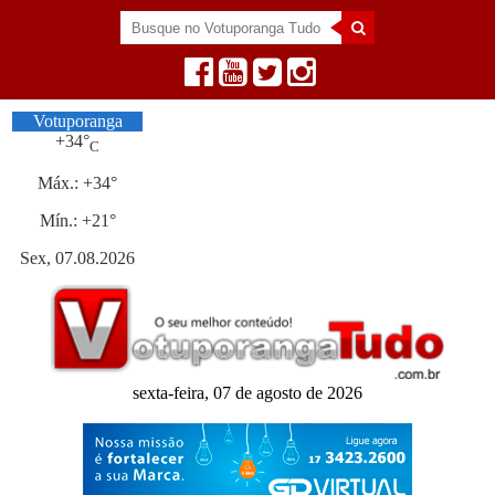
Votuporanga
+
34°
C
Máx.:
+
34°
Mín.:
+
21°
Sex, 07.08.2026
sexta-feira, 07 de agosto de 2026