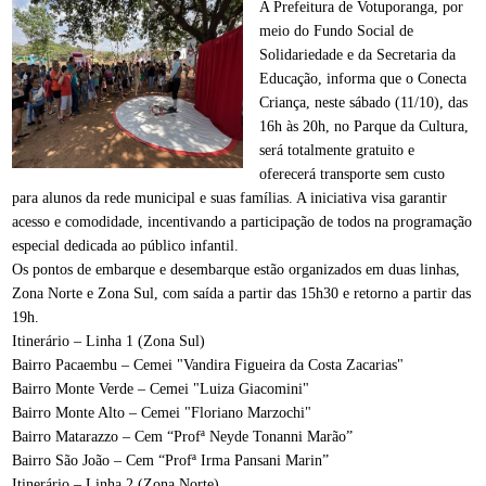
A Prefeitura de Votuporanga, por
meio do Fundo Social de
Solidariedade e da Secretaria da
Educação, informa que o Conecta
Criança, neste sábado (11/10), das
16h às 20h, no Parque da Cultura,
será totalmente gratuito e
oferecerá transporte sem custo
para alunos da rede municipal e suas famílias. A iniciativa visa garantir
acesso e comodidade, incentivando a participação de todos na programação
especial dedicada ao público infantil.
Os pontos de embarque e desembarque estão organizados em duas linhas,
Zona Norte e Zona Sul, com saída a partir das 15h30 e retorno a partir das
19h.
Itinerário – Linha 1 (Zona Sul)
Bairro Pacaembu – Cemei "Vandira Figueira da Costa Zacarias"
Bairro Monte Verde – Cemei "Luiza Giacomini"
Bairro Monte Alto – Cemei "Floriano Marzochi"
Bairro Matarazzo – Cem “Profª Neyde Tonanni Marão”
Bairro São João – Cem “Profª Irma Pansani Marin”
Itinerário – Linha 2 (Zona Norte)