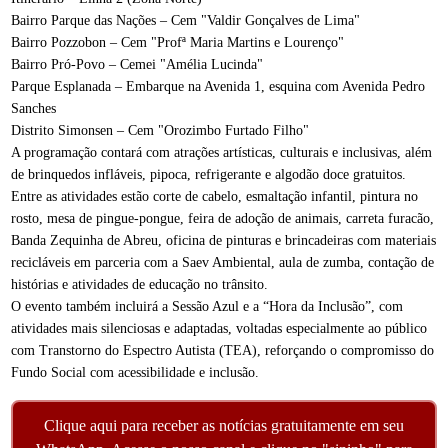
Bairro Parque das Nações – Cem "Valdir Gonçalves de Lima"
Bairro Pozzobon – Cem "Profª Maria Martins e Lourenço"
Bairro Pró-Povo – Cemei "Amélia Lucinda"
Parque Esplanada – Embarque na Avenida 1, esquina com Avenida Pedro
Sanches
Distrito Simonsen – Cem "Orozimbo Furtado Filho"
A programação contará com atrações artísticas, culturais e inclusivas, além
de brinquedos infláveis, pipoca, refrigerante e algodão doce gratuitos.
Entre as atividades estão corte de cabelo, esmaltação infantil, pintura no
rosto, mesa de pingue-pongue, feira de adoção de animais, carreta furacão,
Banda Zequinha de Abreu, oficina de pinturas e brincadeiras com materiais
recicláveis em parceria com a Saev Ambiental, aula de zumba, contação de
histórias e atividades de educação no trânsito.
O evento também incluirá a Sessão Azul e a “Hora da Inclusão”, com
atividades mais silenciosas e adaptadas, voltadas especialmente ao público
com Transtorno do Espectro Autista (TEA), reforçando o compromisso do
Fundo Social com acessibilidade e inclusão.
Clique aqui para receber as notícias gratuitamente em seu