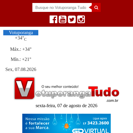
Votuporanga
+
34°
C
Máx.:
+
34°
Mín.:
+
21°
Sex, 07.08.2026
sexta-feira, 07 de agosto de 2026