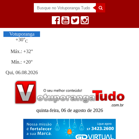
Votuporanga
+
30°
C
Máx.:
+
32°
Mín.:
+
20°
Qui, 06.08.2026
quinta-feira, 06 de agosto de 2026