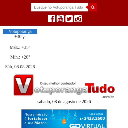
Votuporanga
+
30°
C
Máx.:
+
35°
Mín.:
+
20°
Sáb, 08.08.2026
sábado, 08 de agosto de 2026