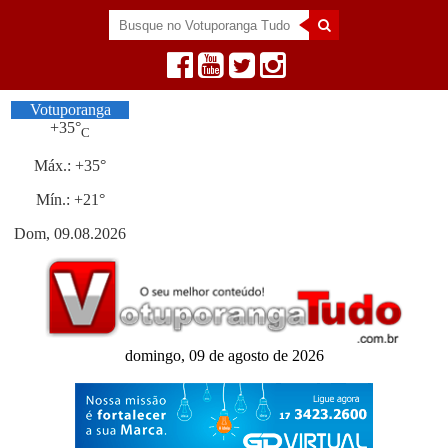
Votuporanga
+
35°
C
Máx.:
+
35°
Mín.:
+
21°
Dom, 09.08.2026
domingo, 09 de agosto de 2026