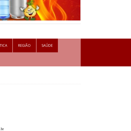
TICA
REGIÃO
SAÚDE
.br