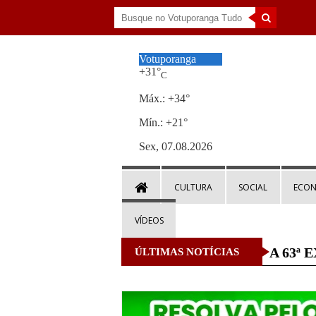
Votuporanga
+
31°
C
Máx.:
+
34°
Mín.:
+
21°
Sex, 07.08.2026
CULTURA
SOCIAL
ECO
VÍDEOS
A 63ª E
ÚLTIMAS NOTÍCIAS