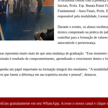
A cerimônia contou com a presença 
Iniciais, Profa. Esp. Renata Pasini 
Fundamental – Anos Finais, Profa. E
responsável pela modalidade, Leona
Durante o evento, os alunos receber
técnico conquistado na prática do ju
contribui para a formação de valores
autocontrole e perseverança.
ixas representa muito mais do que uma mudança de graduação. “Esse momento r
uistada é resultado de comprometimento, aprendizado e crescimento dentro e fo
penha um papel importante na formação integral dos estudantes. “A modalidade
es que fazem a diferença em sua trajetória escolar e pessoal”, destacou.
otícias gratuitamente em seu WhatsApp. Acesse o nosso canal e clique n