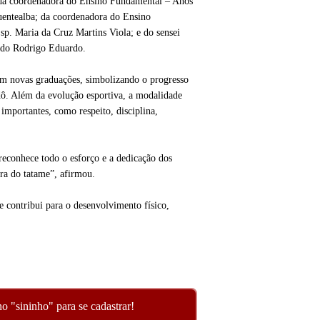
da coordenadora do Ensino Fundamental – Anos
Fuentealba; da coordenadora do Ensino
sp. Maria da Cruz Martins Viola; e do sensei
rdo Rodrigo Eduardo.
am novas graduações, simbolizando o progresso
dô. Além da evolução esportiva, a modalidade
 importantes, como respeito, disciplina,
econhece todo o esforço e a dedicação dos
ra do tatame”, afirmou.
 contribui para o desenvolvimento físico,
o "sininho" para se cadastrar!