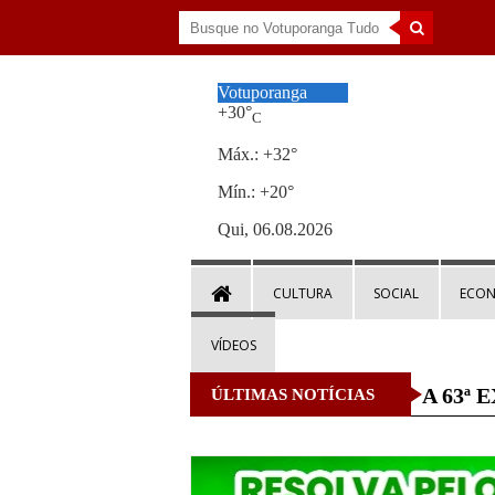
Votuporanga
+
30°
C
Máx.:
+
32°
Mín.:
+
20°
Qui, 06.08.2026
CULTURA
SOCIAL
ECO
VÍDEOS
A 63ª E
ÚLTIMAS NOTÍCIAS