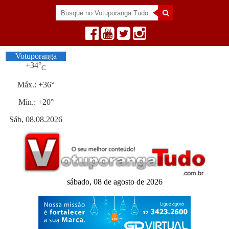
Votuporanga
+
34°
C
Máx.:
+
36°
Mín.:
+
20°
Sáb, 08.08.2026
sábado, 08 de agosto de 2026