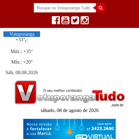
Votuporanga
+
33°
C
Máx.:
+
35°
Mín.:
+
20°
Sáb, 08.08.2026
sábado, 08 de agosto de 2026