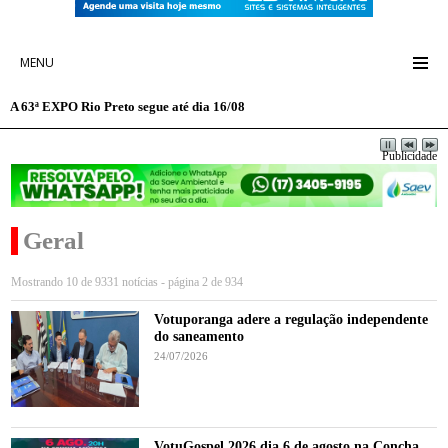
MENU
A 63ª EXPO Rio Preto segue até dia 16/08
Publicidade
Geral
Mostrando 10 de 9331 notícias - página 2 de 934
Votuporanga adere a regulação independente
do saneamento
24/07/2026
VotuGospel 2026 dia 6 de agosto na Concha