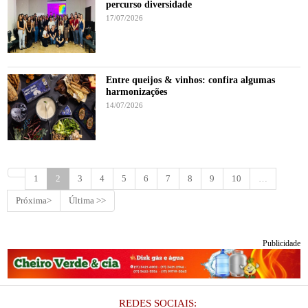
percurso diversidade
17/07/2026
Entre queijos & vinhos: confira algumas
harmonizações
14/07/2026
1
2
3
4
5
6
7
8
9
10
…
Próxima>
Última >>
Publicidade
REDES SOCIAIS: