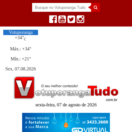
Votuporanga
+
34°
C
Máx.:
+
34°
Mín.:
+
21°
Sex, 07.08.2026
sexta-feira, 07 de agosto de 2026