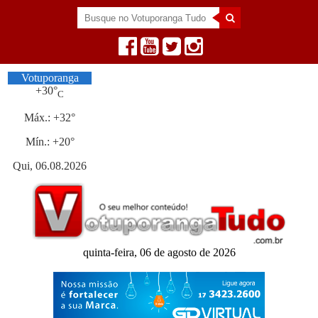
Votuporanga
+
30°
C
Máx.:
+
32°
Mín.:
+
20°
Qui, 06.08.2026
quinta-feira, 06 de agosto de 2026