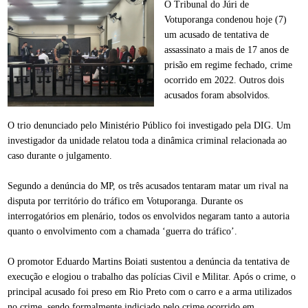
O Tribunal do Júri de
Votuporanga condenou hoje (7)
um acusado de tentativa de
assassinato a mais de 17 anos de
prisão em regime fechado, crime
ocorrido em 2022. Outros dois
acusados foram absolvidos.
O trio denunciado pelo Ministério Público foi investigado pela DIG. Um
investigador da unidade relatou toda a dinâmica criminal relacionada ao
caso durante o julgamento.
Segundo a denúncia do MP, os três acusados tentaram matar um rival na
disputa por território do tráfico em Votuporanga. Durante os
interrogatórios em plenário, todos os envolvidos negaram tanto a autoria
quanto o envolvimento com a chamada ‘guerra do tráfico’.
O promotor Eduardo Martins Boiati sustentou a denúncia da tentativa de
execução e elogiou o trabalho das polícias Civil e Militar. Após o crime, o
principal acusado foi preso em Rio Preto com o carro e a arma utilizados
no crime, sendo formalmente indiciado pelo crime ocorrido em