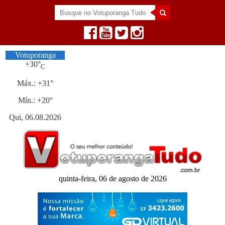
Votuporanga
+
30°
C
Máx.:
+
31°
Mín.:
+
20°
Qui, 06.08.2026
quinta-feira, 06 de agosto de 2026