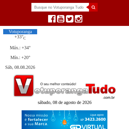
Votuporanga
+
33°
C
Máx.:
+
34°
Mín.:
+
20°
Sáb, 08.08.2026
sábado, 08 de agosto de 2026