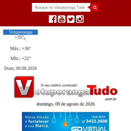
Votuporanga
+
35°
C
Máx.:
+
36°
Mín.:
+
22°
Dom, 09.08.2026
domingo, 09 de agosto de 2026