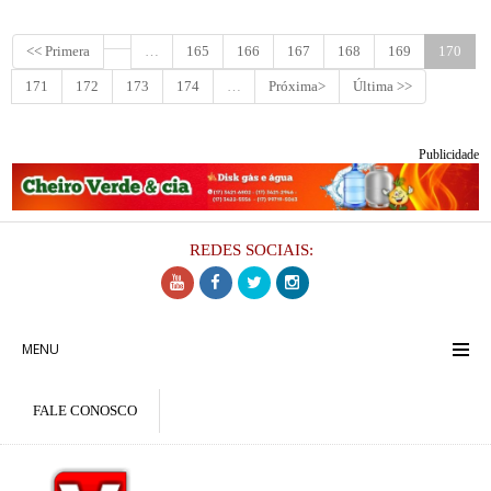
<< Primera
…
165
166
167
168
169
170
171
172
173
174
…
Próxima>
Última >>
Publicidade
REDES SOCIAIS:
MENU
FALE CONOSCO