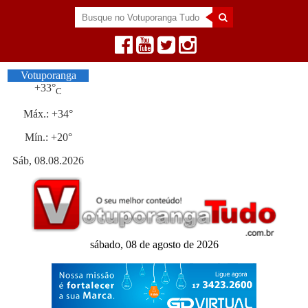
Votuporanga
+
33°
C
Máx.:
+
34°
Mín.:
+
20°
Sáb, 08.08.2026
sábado, 08 de agosto de 2026