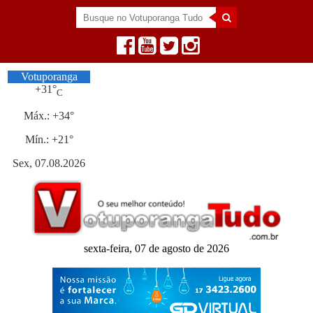
Votuporanga
+
31°
C
Máx.:
+
34°
Mín.:
+
21°
Sex, 07.08.2026
sexta-feira, 07 de agosto de 2026