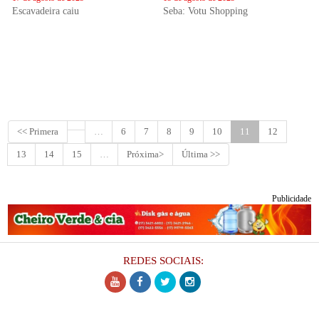
Escavadeira caiu
Seba: Votu Shopping
<< Primera
…
6
7
8
9
10
11
12
13
14
15
…
Próxima>
Última >>
Publicidade
REDES SOCIAIS: