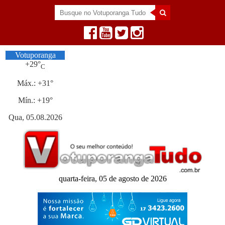
Votuporanga
+
29°
C
Máx.:
+
31°
Mín.:
+
19°
Qua, 05.08.2026
quarta-feira, 05 de agosto de 2026