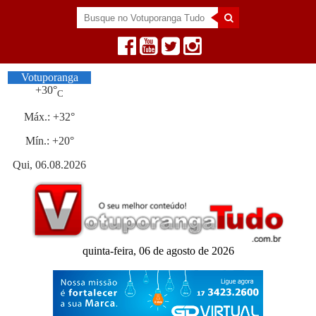
Votuporanga
+
30°
C
Máx.:
+
32°
Mín.:
+
20°
Qui, 06.08.2026
quinta-feira, 06 de agosto de 2026