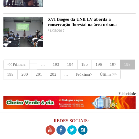
XVI Biogeo da UNIFEV aborda a
conservação florestal na área urbana
31/05/2017
<< Primera
…
193
194
195
196
197
198
199
200
201
202
…
Próxima>
Última >>
Publicidade
REDES SOCIAIS: